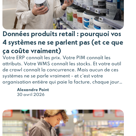
Données produits retail : pourquoi vos
4 systèmes ne se parlent pas (et ce que
ça coûte vraiment)
Votre ERP connaît les prix. Votre PIM connaît les
attributs. Votre WMS connaît les stocks. Et votre outil
de crawl connaît la concurrence. Mais aucun de ces
systèmes ne se parle vraiment - et c'est votre
organisation entière qui paie la facture, chaque jour,
en heures perdues et en décisions prises sur des bases
Alexandre Point
incomplètes.
30 avril 2026