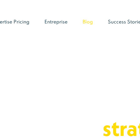
ertise Pricing
Entreprise
Blog
Success Stori
illeurs consei
miser votre
stra