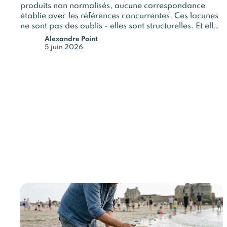
produits non normalisés, aucune correspondance
établie avec les références concurrentes. Ces lacunes
ne sont pas des oublis - elles sont structurelles. Et elles
ont un impact direct sur la qualité de vos décisions
Alexandre Point
pricing, merchandising et assortiment.
5 juin 2026