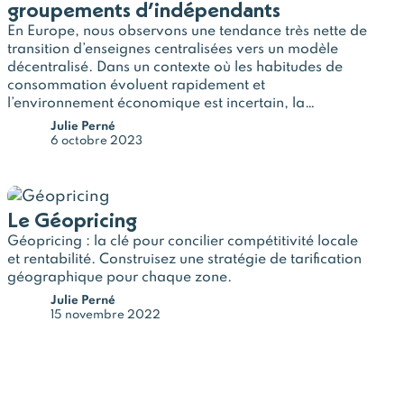
groupements d’indépendants
En Europe, nous observons une tendance très nette de
transition d’enseignes centralisées vers un modèle
décentralisé. Dans un contexte où les habitudes de
consommation évoluent rapidement et
l’environnement économique est incertain, la
rentabilité et la flexibilité offertes par ce modèle sont
Julie Perné
de véritables atouts. En particulier sur les marchés
6 octobre 2023
ultra…
Le Géopricing
Géopricing : la clé pour concilier compétitivité locale
et rentabilité. Construisez une stratégie de tarification
géographique pour chaque zone.
Julie Perné
15 novembre 2022