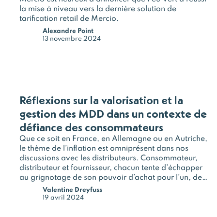
la mise à niveau vers la dernière solution de
tarification retail de Mercio.
Alexandre Point
13 novembre 2024
Réflexions sur la valorisation et la
gestion des MDD dans un contexte de
défiance des consommateurs
Que ce soit en France, en Allemagne ou en Autriche,
le thème de l’inflation est omniprésent dans nos
discussions avec les distributeurs. Consommateur,
distributeur et fournisseur, chacun tente d’échapper
au grignotage de son pouvoir d’achat pour l’un, de
son attractivité pour l’autre ou de ses marges pour le
Valentine Dreyfuss
troisième. Et…
19 avril 2024