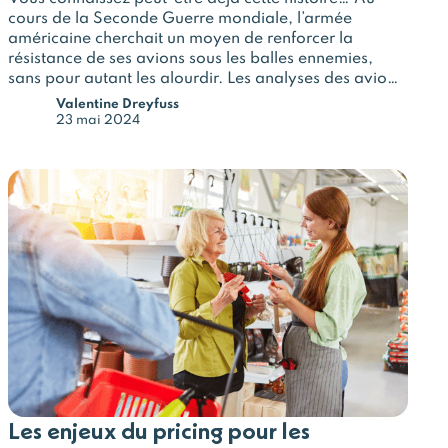
cours de la Seconde Guerre mondiale, l’armée
américaine cherchait un moyen de renforcer la
résistance de ses avions sous les balles ennemies,
sans pour autant les alourdir. Les analyses des avions
revenus des combats ont montré des impacts
Valentine Dreyfuss
concentrés sur le bout des…
23 mai 2024
Les enjeux du pricing pour les