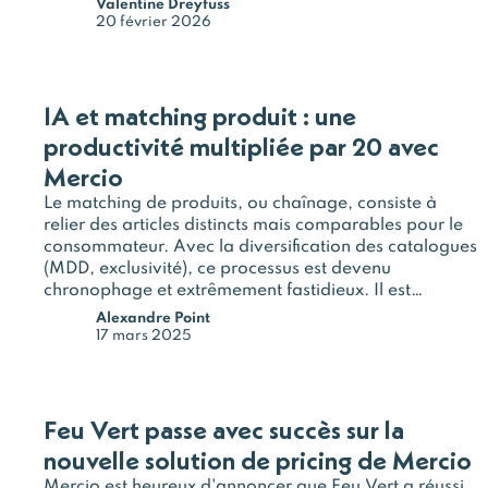
Valentine Dreyfuss
20 février 2026
IA et matching produit : une
productivité multipliée par 20 avec
Mercio
Le matching de produits, ou chaînage, consiste à
relier des articles distincts mais comparables pour le
consommateur. Avec la diversification des catalogues
(MDD, exclusivité), ce processus est devenu
chronophage et extrêmement fastidieux. Il est
pourtant indispensable pour analyser la concurrence
Alexandre Point
et ajuster les prix. L’analyse sémantique et l’IA
17 mars 2025
permettent d’automatiser…
Feu Vert passe avec succès sur la
nouvelle solution de pricing de Mercio
Mercio est heureux d'annoncer que Feu Vert a réussi