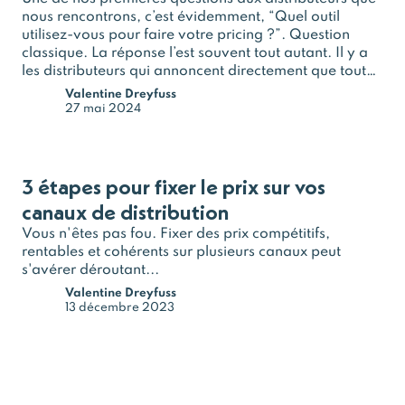
nous rencontrons, c’est évidemment, “Quel outil
utilisez-vous pour faire votre pricing ?”. Question
classique. La réponse l’est souvent tout autant. Il y a
les distributeurs qui annoncent directement que tout
se passe sur Excel. Et puis il y a ceux qui disent…
Valentine Dreyfuss
27 mai 2024
3 étapes pour fixer le prix sur vos
canaux de distribution
Vous n'êtes pas fou. Fixer des prix compétitifs,
rentables et cohérents sur plusieurs canaux peut
s'avérer déroutant...
Valentine Dreyfuss
13 décembre 2023