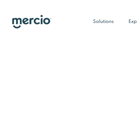
Solutions
Exp
Nos me
opti