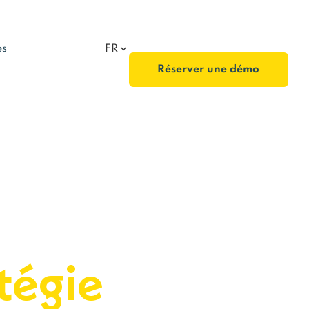
es
FR
Réserver une démo
ls pour
tégie