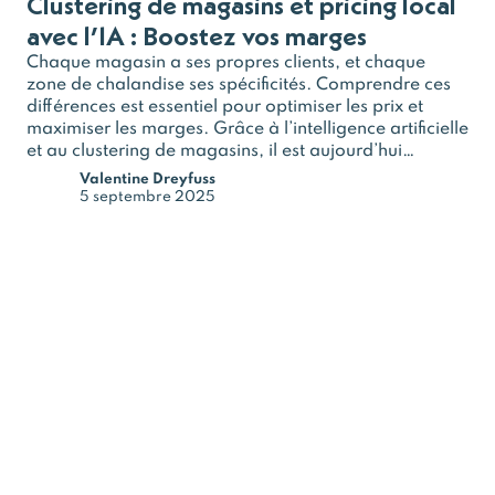
Clustering de magasins et pricing local
avec l’IA : Boostez vos marges
Chaque magasin a ses propres clients, et chaque
zone de chalandise ses spécificités. Comprendre ces
différences est essentiel pour optimiser les prix et
maximiser les marges. Grâce à l’intelligence artificielle
et au clustering de magasins, il est aujourd’hui
possible de mettre en place un pricing local précis et
Valentine Dreyfuss
scalable. Pourquoi…
5 septembre 2025