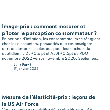
Image-prix : comment mesurer et
piloter la perception consommateur ?
En période d’inflation, les consommateurs se réfugient
chez les discounters, persuadés que ces enseignes
offriront les prix les plus bas pour leurs achats du
quotidien : LIDL +0.6 pt et ALDI +0.5pt de PDM
novembre 2022 versus novembre 2020. Seulement,
cette intuition ne tient pas devant la récente étude
Julie Perné
UFC…
17 janvier 2025
Mesure de l’élasticité-prix : leçons de
la US Air Force
Vous connaissez peut-être déjà cette histoire… Au