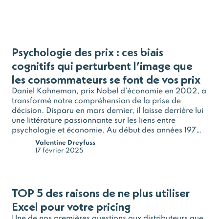
Psychologie des prix : ces biais
cognitifs qui perturbent l’image que
les consommateurs se font de vos prix
Daniel Kahneman, prix Nobel d’économie en 2002, a
transformé notre compréhension de la prise de
décision. Disparu en mars dernier, il laisse derrière lui
une littérature passionnante sur les liens entre
psychologie et économie. Au début des années 1970,
il a introduit avec Amos Tversky le concept de biais
Valentine Dreyfuss
cognitifs.…
17 février 2025
TOP 5 des raisons de ne plus utiliser
Excel pour votre pricing
Une de nos premières questions aux distributeurs que