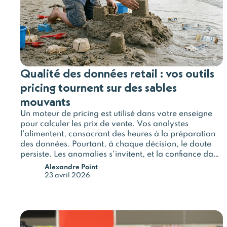
Qualité des données retail : vos outils
pricing tournent sur des sables
mouvants
Un moteur de pricing est utilisé dans votre enseigne
pour calculer les prix de vente. Vos analystes
l'alimentent, consacrant des heures à la préparation
des données. Pourtant, à chaque décision, le doute
persiste. Les anomalies s'invitent, et la confiance dans
les chiffres s'effrite. Le coupable n'est pas votre outil,
Alexandre Point
mais bien l'édifice sur lequel il repose : la fondation de
23 avril 2026
vos données.