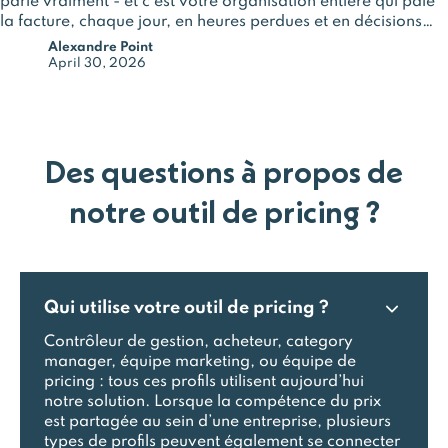
parle vraiment - et c'est votre organisation entière qui paie
la facture, chaque jour, en heures perdues et en décisions
prises sur des bases incomplètes.
Alexandre Point
April 30, 2026
Des questions à propos de
notre outil de pricing ?
Qui utilise votre outil de pricing ?
Contrôleur de gestion, acheteur, category
manager, équipe marketing, ou équipe de
pricing : tous ces profils utilisent aujourd’hui
notre solution. Lorsque la compétence du prix
est partagée au sein d’une entreprise, plusieurs
types de profils peuvent également se connecter