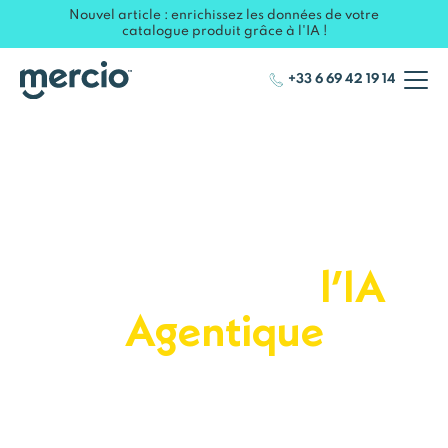
Nouvel article : enrichissez les données de votre
catalogue produit grâce à l'IA !
+33 6 69 42 19 14
Un outil de Pricing
qui déploie votre
vision grâce à
l’IA
Agentique
Identifiez des opportunités de marge
inexploitées et garantissez le bon prix dans
chaque magasin, grâce à une plateforme