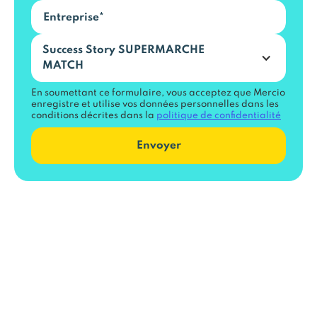
Success Story SUPERMARCHE
MATCH
En soumettant ce formulaire, vous acceptez que Mercio
enregistre et utilise vos données personnelles dans les
conditions décrites dans la
politique de confidentialité
"Grâce à Mercio, nous restons
compétitifs dans un marché ultra-
dynamique où le moindre décalage peut
impacter les volumes de vente et notre
image prix. Je peux, dans l’heure, fournir