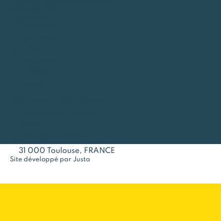
Mentions légales & politique de
confidentialité
Cookie Policy
Téléphone :
+33 6 69 42 19 14
Email :
hello@mercio.io
Adresses :
Mercio
61 rue des Petits Champs
75 002 Paris, FRANCE
Mercio
1 rue des Roziers
31 000 Toulouse, FRANCE
Site développé par Justa